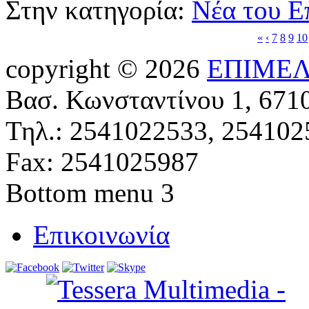
Στην κατηγορία:
Νέα του Ε
«
‹
7
8
9
10
copyright © 2026
ΕΠΙΜΕΛ
Βασ. Κωνσταντίνου 1, 671
Τηλ.: 2541022533, 254102
Fax: 2541025987
Bottom menu 3
Επικοινωνία