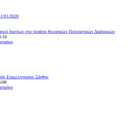
11/01/2020
ασμό δικτύων στο πλαίσιο θεματικών Πολιτιστικών Διαδρομών
5:10
ητηρίου
πής Επιμελητηρίου Ξάνθης
5:08
ητηρίου