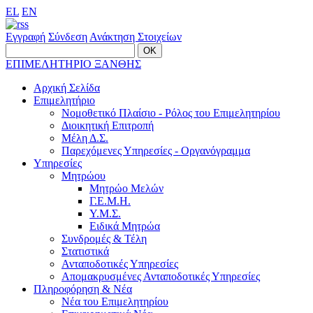
EL
EN
Εγγραφή
Σύνδεση
Ανάκτηση Στοιχείων
ΕΠΙΜΕΛΗΤΗΡΙΟ ΞΑΝΘΗΣ
Αρχική Σελίδα
Επιμελητήριο
Νομοθετικό Πλαίσιο - Ρόλος του Επιμελητηρίου
Διοικητική Επιτροπή
Μέλη Δ.Σ.
Παρεχόμενες Υπηρεσίες - Οργανόγραμμα
Υπηρεσίες
Μητρώου
Μητρώο Μελών
Γ.Ε.Μ.Η.
Υ.Μ.Σ.
Ειδικά Μητρώα
Συνδρομές & Τέλη
Στατιστικά
Ανταποδοτικές Υπηρεσίες
Απομακρυσμένες Ανταποδοτικές Υπηρεσίες
Πληροφόρηση & Νέα
Νέα του Επιμελητηρίου