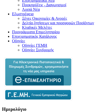
Επιχειρηματικά Νέα
Προκηρύξεις - Διαγωνισμοί
Λοιπά Νέα
Εξωστρέφεια
Ξένες Οικονομίες & Αγορές
Δελτία ζητήσεων και προσφορών Προϊόντων
Κλαδικές Μελέτες
Προγράμματα Επιμελητηρίου
Επιχειρηματικός Κατάλογος
Οδηγίες
Οδηγίες ΓΕΜΗ
Οδηγίες Συνδρομής
Ημερολόγιο