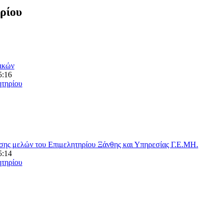
ρίου
ικών
5:16
ητηρίου
σης μελών του Επιμελητηρίου Ξάνθης και Υπηρεσίας Γ.Ε.ΜΗ.
5:14
ητηρίου