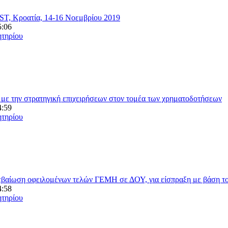
ST, Κροατία, 14-16 Νοεμβρίου 2019
5:06
ητηρίου
με την στρατηγική επιχειρήσεων στον τομέα των χρηματοδοτήσεων
4:59
ητηρίου
βεβαίωση οφειλομένων τελών ΓΕΜΗ σε ΔΟΥ, για είσπραξη με βάση το
4:58
ητηρίου