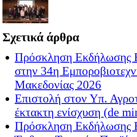
Σχετικά άρθρα
Πρόσκληση Εκδήλωσης Ε
στην 34η Εμποροβιοτεχν
Μακεδονίας 2026
Επιστολή στον Υπ. Αγροτ
έκτακτη ενίσχυση (de m
Πρόσκληση Εκδήλωσης Ε