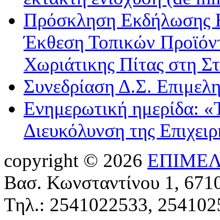
Πρόσκληση Εκδήλωσης Ε
Έκθεση Τοπικών Προϊόντ
Χωριάτικης Πίτας στη Σ
Συνεδρίαση Δ.Σ. Επιμελ
Ενημερωτική ημερίδα: «
Διευκόλυνση της Επιχει
copyright © 2026
ΕΠΙΜΕΛ
Βασ. Κωνσταντίνου 1, 671
Τηλ.: 2541022533, 254102