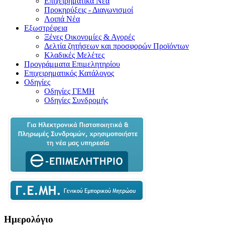
Επιχειρηματικά Νέα
Προκηρύξεις - Διαγωνισμοί
Λοιπά Νέα
Εξωστρέφεια
Ξένες Οικονομίες & Αγορές
Δελτία ζητήσεων και προσφορών Προϊόντων
Κλαδικές Μελέτες
Προγράμματα Επιμελητηρίου
Επιχειρηματικός Κατάλογος
Οδηγίες
Οδηγίες ΓΕΜΗ
Οδηγίες Συνδρομής
Ημερολόγιο