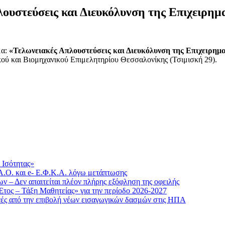
ουστεύσεις και Διευκόλυνση της Επιχειρημ
α:
«Τελωνειακές Απλουστεύσεις και Διευκόλυνση της Επιχειρημ
ού και Βιομηχανικού Επιμελητηρίου Θεσσαλονίκης (Τσιμισκή 29).
 Ισότητας»
.Ο. και e- Ε.Φ.Κ.Α. λόγω μετάπτωσης
 – Δεν απαιτείται πλέον πλήρης εξόφληση της οφειλής
τος – Τάξη Μαθητείας» για την περίοδο 2026-2027
γές από την επιβολή νέων εισαγωγικών δασμών στις ΗΠΑ