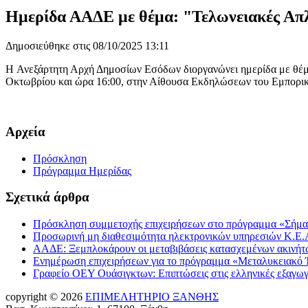
Ημερίδα ΑΑΔΕ με θέμα: "Τελωνειακές Απλ
Δημοσιεύθηκε στις 08/10/2025 13:11
Η Ανεξάρτητη Αρχή Δημοσίων Εσόδων διοργανώνει ημερίδα με θέμ
Οκτωβρίου και ώρα 16:00, στην Αίθουσα Εκδηλώσεων του Εμπορικ
Αρχεία
Πρόσκληση
Πρόγραμμα Ημερίδας
Σχετικά άρθρα
Πρόσκληση συμμετοχής επιχειρήσεων στο πρόγραμμα «Σήμα
Προσωρινή μη διαθεσιμότητα ηλεκτρονικών υπηρεσιών Κ.Ε.Α
ΑΑΔΕ: Ξεμπλοκάρουν οι μεταβιβάσεις κατασχεμένων ακινήτων
Ενημέρωση επιχειρήσεων για το πρόγραμμα «Μεταλυκειακό Έ
Γραφείο ΟΕΥ Ουάσιγκτων: Επιπτώσεις στις ελληνικές εξαγω
copyright © 2026
ΕΠΙΜΕΛΗΤΗΡΙΟ ΞΑΝΘΗΣ