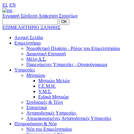
EL
EN
Εγγραφή
Σύνδεση
Ανάκτηση Στοιχείων
ΕΠΙΜΕΛΗΤΗΡΙΟ ΞΑΝΘΗΣ
Αρχική Σελίδα
Επιμελητήριο
Νομοθετικό Πλαίσιο - Ρόλος του Επιμελητηρίου
Διοικητική Επιτροπή
Μέλη Δ.Σ.
Παρεχόμενες Υπηρεσίες - Οργανόγραμμα
Υπηρεσίες
Μητρώου
Μητρώο Μελών
Γ.Ε.Μ.Η.
Υ.Μ.Σ.
Ειδικά Μητρώα
Συνδρομές & Τέλη
Στατιστικά
Ανταποδοτικές Υπηρεσίες
Απομακρυσμένες Ανταποδοτικές Υπηρεσίες
Πληροφόρηση & Νέα
Νέα του Επιμελητηρίου