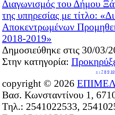
Διαγωνισμός του Δήμου Ξάν
της υπηρεσίας με τίτλο: «Δ
Αποκεντρωμένων Προμηθει
2018-2019»
Δημοσιεύθηκε στις 30/03/2
Στην κατηγορία:
Προκηρύξε
«
‹
7
8
9
10
copyright © 2026
ΕΠΙΜΕΛ
Βασ. Κωνσταντίνου 1, 671
Τηλ.: 2541022533, 254102